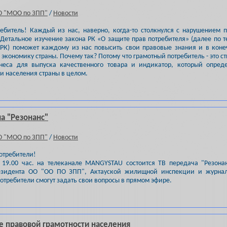
О "МОО по ЗПП"
/
Новости
ебитель! Каждый из нас, наверно, когда-то столкнулся с нарушением 
 Детальное изучение закона РК «О защите прав потребителя» (далее по т
 РК) поможет каждому из нас повысить свои правовые знания и в кон
 экономику страны. Почему так? Потому что грамотный потребитель - это с
знеса для выпуска качественного товара и индикатор, который опред
и населения страны в целом.
а "Резонанс"
О "МОО по ЗПП"
/
Новости
отребители!
 19.00 час. на телеканале MANGYSTAU состоится ТВ передача "Резона
езидента ОО "ОО ПО ЗПП", Актауской жилищной инспекции и журнал
потребители смогут задать свои вопросы в прямом эфире.
 правовой грамотности населения