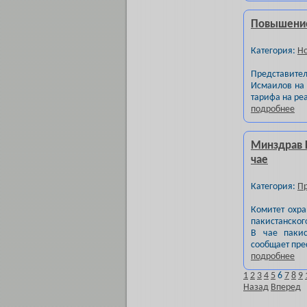
Повышение
Категория:
Но
Представител
Исмаилов на
тарифа на ре
подробнее
Минздрав К
чае
Категория:
Пр
Комитет охра
пакистанског
В чае пакис
сообщает пре
подробнее
1
2
3
4
5
6
7
8
9
Назад
Вперед