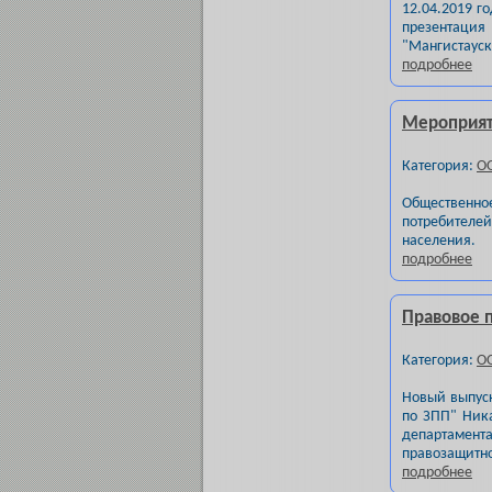
12.04.2019 г
презентация
"Мангистауск
подробнее
Мероприят
Категория:
О
Общественн
потребителе
населения.
подробнее
Правовое п
Категория:
О
Новый выпуск
по ЗПП" Ника
департамен
правозащитно
подробнее