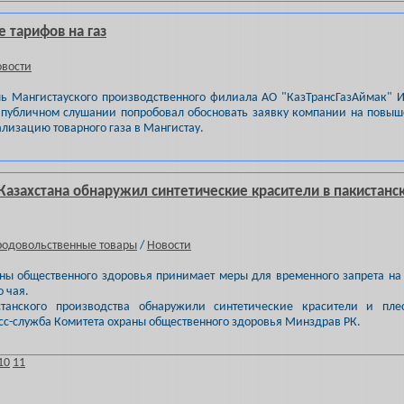
 тарифов на газ
вости
ь Мангистауского производственного филиала АО "КазТрансГазАймак" 
 публичном слушании попробовал обосновать заявку компании на повы
ализацию товарного газа в Мангистау.
азахстана обнаружил синтетические красители в пакистанс
одовольственные товары
/
Новости
ны общественного здоровья принимает меры для временного запрета на
о чая.
танского производства обнаружили синтетические красители и плес
сс-служба Комитета охраны общественного здоровья Минздрав РК.
10
11