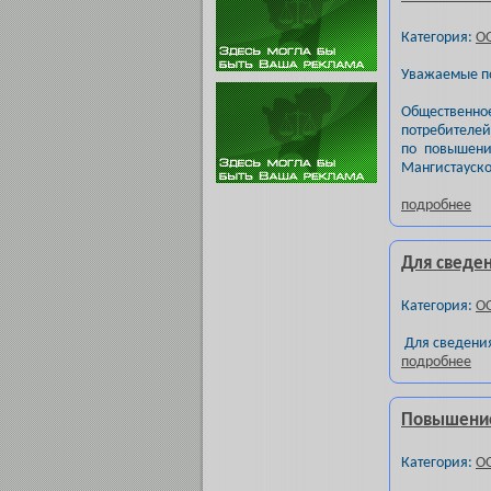
Категория:
О
Уважаемые п
Общественн
потребителей
по повышени
Мангистауско
подробнее
Для сведе
Категория:
О
Для сведения
подробнее
Повышение
Категория:
О