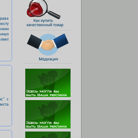
права
ексту
ечном
тимул
еляет
нс" с
иста