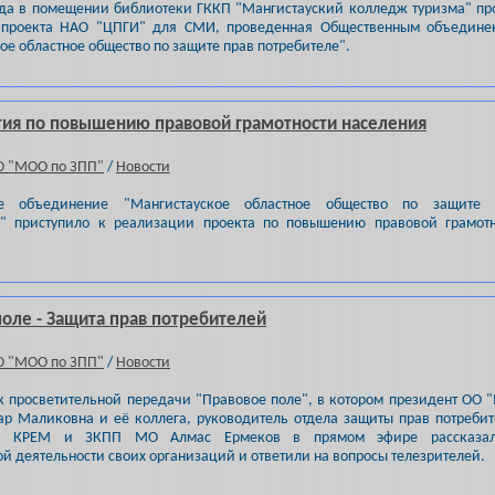
ода в помещении библиотеки ГККП "Мангистауский колледж туризма" п
 проекта НАО "ЦПГИ" для СМИ, проведенная Общественным объедине
ое областное общество по защите прав потребителе".
ия по повышению правовой грамотности населения
О "МОО по ЗПП"
/
Новости
ое объединение "Мангистауское областное общество по защите 
й" приступило к реализации проекта по повышению правовой грамотн
оле - Защита прав потребителей
О "МОО по ЗПП"
/
Новости
 просветительной передачи "Правовое поле", в котором президент ОО
р Маликовна и её коллега, руководитель отдела защиты прав потреби
та КРЕМ и ЗКПП МО Алмас Ермеков в прямом эфире рассказа
й деятельности своих организаций и ответили на вопросы телезрителей.