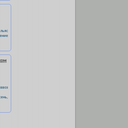
Ильяс
шение
ком
 ввоз
ень,