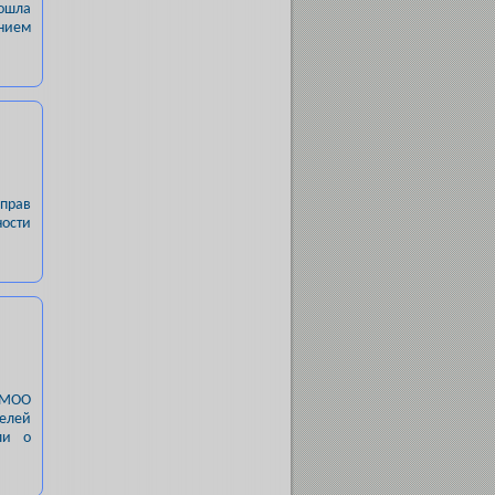
рошла
нием
прав
ости
 "МОО
телей
ли о