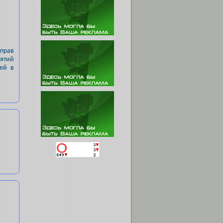
прав
иятий
ей в