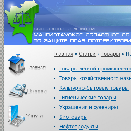
Главная
»
Статьи
»
Товары
» Н
Товары лёгкой промышленн
Товары хозяйственного наз
Культурно-бытовые товары
Гигиенические товары
Украшения и сувениры
Биотовары
Нефтепродукты